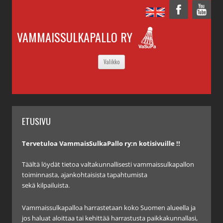
VAMMAISSULKAPALLO RY
SIIRRY
Valikko
SISÄLTÖÖN
ETUSIVU
Tervetuloa VammaisSulkaPallo ry:n kotisivuille !!
Täältä löydät tietoa valtakunnallisesti vammaissulkapallon
toiminnasta, ajankohtaisista tapahtumista
sekä kilpailuista.
Vammaissulkapalloa harrastetaan koko Suomen alueella ja
jos haluat aloittaa tai kehittää harrastusta paikkakunnallasi,