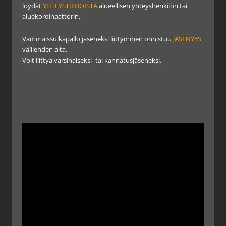
löydät
YHTEYSTIEDOISTA
alueellisen yhteyshenkilön tai
aluekordinaattorin.
Vammaissulkapallo jäseneksi liittyminen onnistuu
JÄSENYYS
välilehden alta.
Voit liittyä varsinaiseksi- tai kannatusjäseneksi.