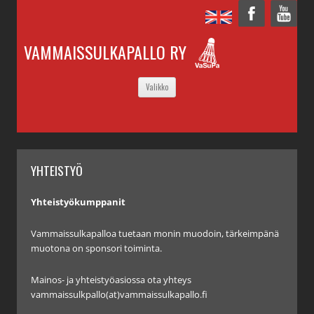
VAMMAISSULKAPALLO RY
SIIRRY
Valikko
SISÄLTÖÖN
YHTEISTYÖ
Yhteistyökumppanit
Vammaissulkapalloa tuetaan monin muodoin, tärkeimpänä
muotona on sponsori toiminta.
Mainos- ja yhteistyöasiossa ota yhteys
vammaissulkpallo(at)vammaissulkapallo.fi