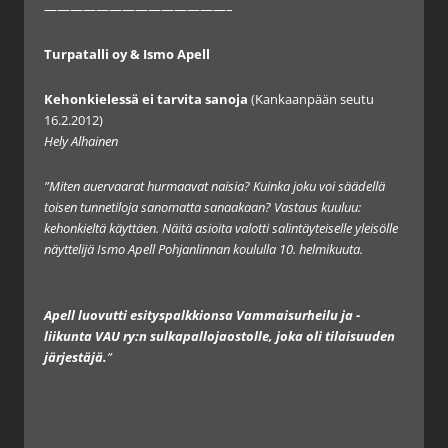
——————————————–
Turpatalli oy & Ismo Apell
Kehonkielessä ei tarvita sanoja
(Kankaanpään seutu
16.2.2012)
Hely Alhainen
”Miten auervaarat hurmaavat naisia? Kuinka joku voi säädellä
toisen tunnetiloja sanomatta sanaakaan? Vastaus kuuluu:
kehonkieltä käyttäen. Näitä asioita valotti salintäyteiselle yleisölle
näyttelijä Ismo Apell Pohjanlinnan koululla 10. helmikuuta.
Apell luovutti esityspalkkionsa Vammaisurheilu ja -
liikunta VAU ry:n sulkapallojaostolle, joka oli tilaisuuden
järjestäjä.
”