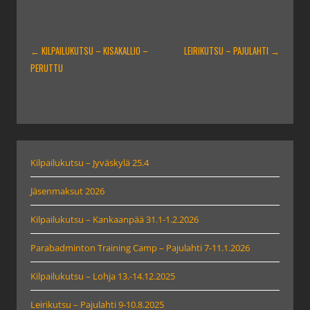
ARTIKKELIEN
←
KILPAILUKUTSU – KISAKALLIO –
LEIRIKUTSU – PAJULAHTI
→
SELAUS
PERUTTU
Kilpailukutsu – Jyväskylä 25.4
Jäsenmaksut 2026
Kilpailukutsu – Kankaanpää 31.1-1.2.2026
Parabadminton Training Camp – Pajulahti 7-11.1.2026
Kilpailukutsu – Lohja 13.-14.12.2025
Leirikutsu – Pajulahti 9-10.8.2025