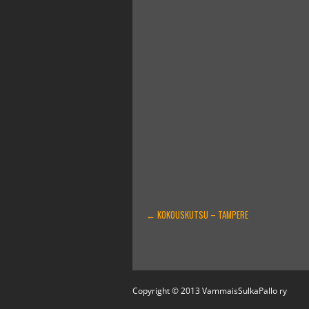
ARTIKKELIEN
←
KOKOUSKUTSU – TAMPERE
SELAUS
Copyright © 2013 VammaisSulkaPallo ry