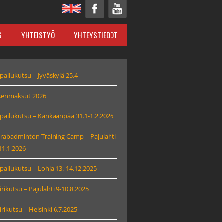
S
YHTEISTYÖ
YHTEYSTIEDOT
TOIMIHENKILÖT JA HALLITUS
lpailukutsu – Jyväskylä 25.4
senmaksut 2026
lpailukutsu – Kankaanpää 31.1-1.2.2026
rabadminton Training Camp – Pajulahti
11.1.2026
lpailukutsu – Lohja 13.-14.12.2025
irikutsu – Pajulahti 9-10.8.2025
irikutsu – Helsinki 6.7.2025