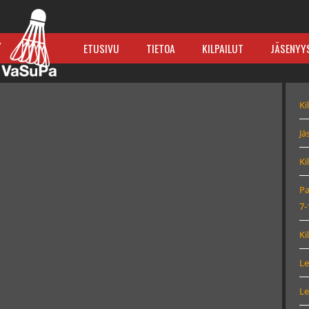
Y
ETUSIVU
TIETOA
KILPAILUT
JÄSENYY
SIIRRY
VAMMAISSULKAPALLO ?
SISÄLTÖÖN
KILPAILUTOIMINTA
Ki
VAMMAISLUOKITTELU
SULKISCUP
TAPAHTUMAT
SULKISCUP -ILMOITTAUTUMINEN
Jä
GALLERIA
SM-KISAT
Ki
B4ALL – ERASMUS+
SM-KISA ILMOITTAUTUMINEN
Pa
7-
KANSAINVÄLINEN KILPAILUTOIMINTA
Ki
Le
Le