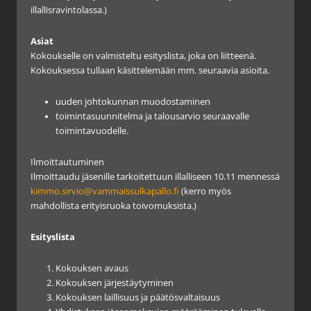
illallisravintolassa.)
Asiat
Kokoukselle on valmisteltu esityslista, joka on liitteenä.
Kokouksessa tullaan käsittelemään mm. seuraavia asioita.
uuden johtokunnan muodostaminen
toimintasuunnitelma ja talousarvio seuraavalle
toimintavuodelle.
Ilmoittautuminen
Ilmoittaudu jäsenille tarkoitettuun illalliseen 10.11 mennessä
kimmo.sirvio@vammaissulkapallo.fi
(kerro myös
mahdollista erityisruoka toivomuksista.)
Esityslista
Kokouksen avaus
Kokouksen järjestäytyminen
Kokouksen laillisuus ja päätösvaltaisuus