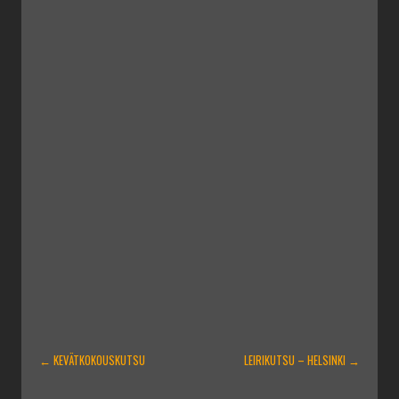
ARTIKKELIEN
←
KEVÄTKOKOUSKUTSU
LEIRIKUTSU – HELSINKI
→
SELAUS