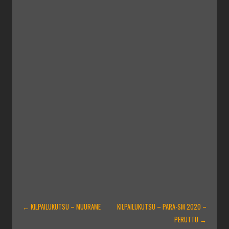
ARTIKKELIEN
←
KILPAILUKUTSU – MUURAME
KILPAILUKUTSU – PARA-SM 2020 –
SELAUS
PERUTTU
→