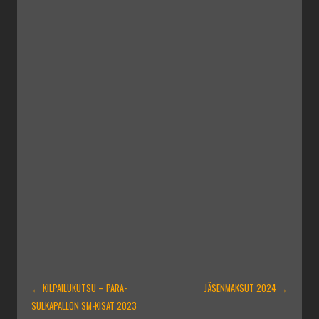
ARTIKKELIEN
←
KILPAILUKUTSU – PARA-
JÄSENMAKSUT 2024
→
SELAUS
SULKAPALLON SM-KISAT 2023