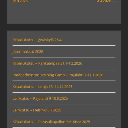
SELAUS
19.11.2023
3.3.2024
→
Kilpailukutsu – Jyväskylä 25.4
Jäsenmaksut 2026
Kilpailukutsu – Kankaanpää 31.1-1.2.2026
Parabadminton Training Camp – Pajulahti 7-11.1.2026
Kilpailukutsu – Lohja 13.-14.12.2025
Leirikutsu – Pajulahti 9-10.8.2025
Leirikutsu – Helsinki 6.7.2025
Kilpailukutsu – Parasulkapallon SM-Kisat 2025