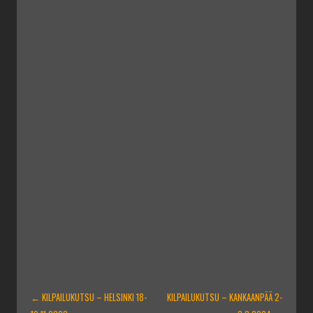
ARTIKKELIEN
←
KILPAILUKUTSU – HELSINKI 18-
KILPAILUKUTSU – KANKAANPÄÄ 2-